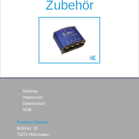
Zubehör
→
Sitemap
→
Impressum
→
Datenschutz
→
AGB
Kuehner Events
Brühlstr. 19
73271 Holzmaden